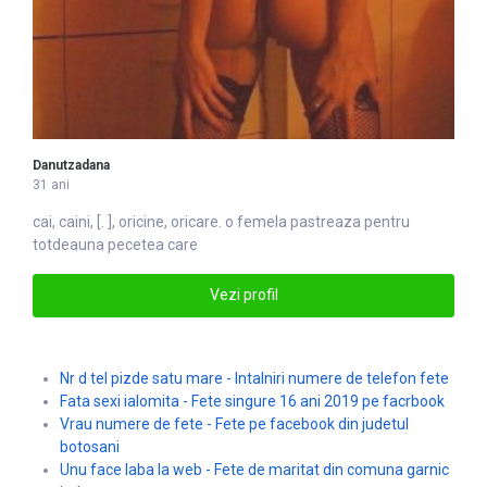
Danutzadana
31 ani
cai, caini, [. ], oricine, ori
care
. o femela pastreaza pentru
totdeauna pecetea care
Vezi profil
Nr d tel pizde satu mare - Intalniri numere de telefon fete
Fata sexi ialomita - Fete singure 16 ani 2019 pe facrbook
Vrau numere de fete - Fete pe facebook din judetul
botosani
Unu face laba la web - Fete de maritat din comuna garnic