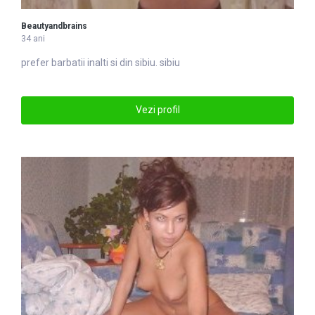
Beautyandbrains
34 ani
prefer barbatii inalti si din
sibiu
. sibiu
Vezi profil