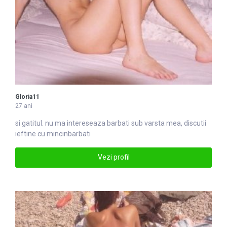
Gloria11
27 ani
si gatitul. nu ma intereseaza
barbati
sub varsta mea, discutii
ieftine cu mincinbarbati
Vezi profil