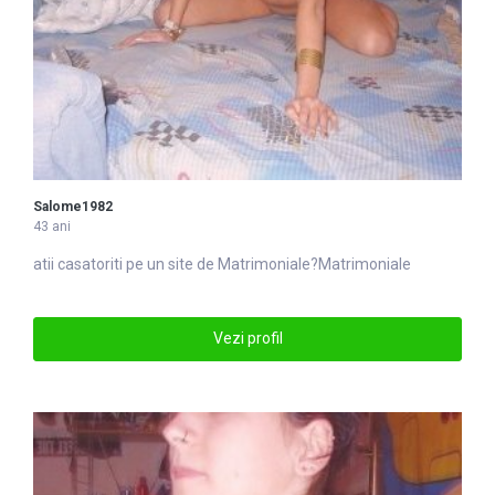
Salome1982
43 ani
atii casatoriti pe un site de
Matrimoniale
?Matrimoniale
Vezi profil