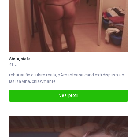
Stella_stella
41 ani
rebui sa fie o iubire reala, p
Amante
ana cand esti dispus sa o
lasi sa vina, chiaAmante
Vezi profil