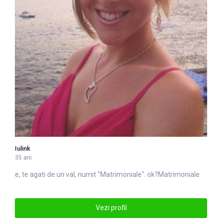
Iulink
35 ani
e, te agati de un val, numit "
Matrimoniale
". ok?Matrimoniale
Vezi profil