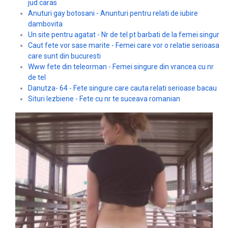
jud caras
Anuturi gay botosani - Anunturi pentru relati de iubire
dambovita
Un site pentru agatat - Nr de tel pt barbati de la femei singur
Caut fete vor sase marite - Femei care vor o relatie serioasa
care sunt din bucuresti
Www fete din teleorman - Femei singure din vrancea cu nr
de tel
Danutza- 64 - Fete singure care cauta relati serioase bacau
Situri lezbiene - Fete cu nr te suceava romanian