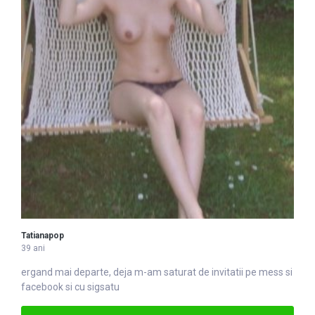
Tatianapop
39 ani
ergand mai departe, deja m-am
satu
rat de invitatii pe mess si
facebook si cu sigsatu