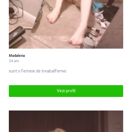
Madalena
34 ani
sunt o
Femei
e de treaba!Femei
Vezi profil