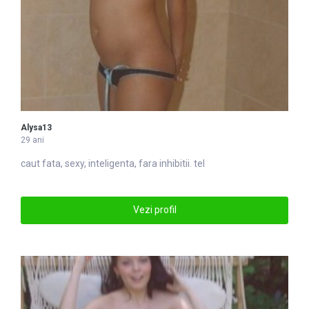
Alysa13
29 ani
caut fata, sexy, in
tel
igenta, fara inhibitii. tel
Vezi profil