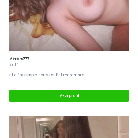
Mirriam777
39 ani
nt o fta simpla dar cu suflet
mare
mare
Vezi profil