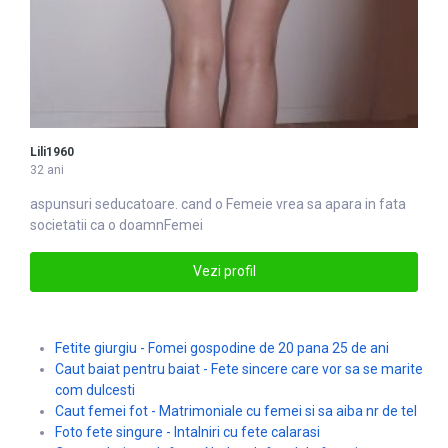
Lili1960
32 ani
aspunsuri seducatoare. cand o
Femei
e vrea sa apara in fata
societatii ca o doamnFemei
Vezi profil
Fetite giurgiu - Fomei gospodine de 20 pana 25 de ani
Caut baiat pentru baiat - Fete sincere care vor sa se marite
com dulcesti
Caut femei fot - Matrimoniale cu femei si sa aiba nr de tel
Foto fete singure - Intalniri cu fete calarasi