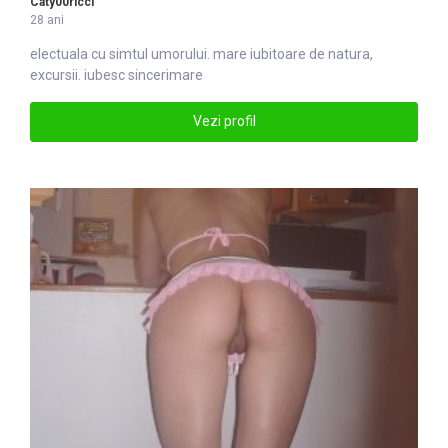
Caty00ricci
28 ani
electuala cu simtul umorului.
mare
iubitoare de natura,
excursii. iubesc sincerimare
Vezi profil