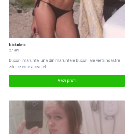
Nickoleta
27 ani
bucurii marunte. una din marun
tel
e bucurii ale vietii noastre
zilnice este acea tel
Vezi profil