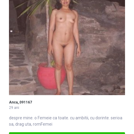
Anca_091167
29 ani
despre mine. o
Femei
e ca toate. cu ambitii, cu dorinte. serioa
sa, drag uta, romFemei