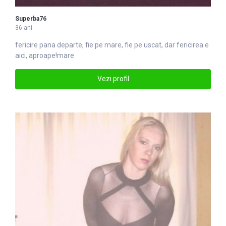
Superba76
36 ani
fericire pana departe, fie pe
mare
, fie pe uscat, dar fericirea e
aici, aproape!mare
Vezi profil