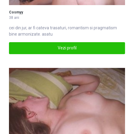
Cosmyy
38 ani
cei din jur, ar fi cateva tra
satu
ri, romantism si pragmatism
bine armonizate. asatu
Vezi profil