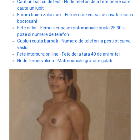
Caut un bait cu defect - Nr de telefon dela fete tinere care
cauta un iubit
Forum baieti zalau sex - Femei care vor sa se casatoreasca
bootosani
Fete nr lor - Femei serioase matrimoniale braila 25 30 si
poze si numere de telefon
Cupluri cauta barbati - Numere de telefon la pesti pt curve
vaslui
Fete intorsura on line - Fete de la tara 40 de ani nr tel
Nr de femei valcea - Matrimoniale gratuite galati