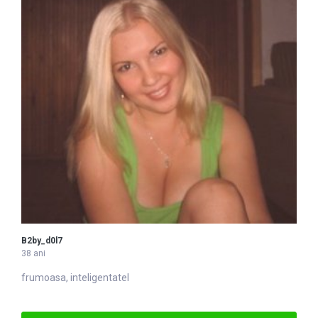
B2by_d0l7
38 ani
frumoasa, in
tel
igentatel