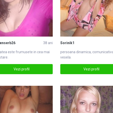
enserb26
38 ani
Sorinik1
atea este frumusete in cea mai
persoana dinamica, comunicativa
stare.
vesela.
Vezi profil
Vezi profil