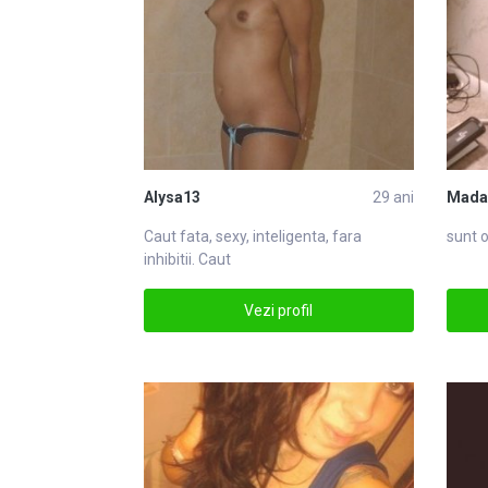
Alysa13
29 ani
Mada
Caut
fata, sexy, inteligenta, fara
sunt 
inhibitii. Caut
Vezi profil