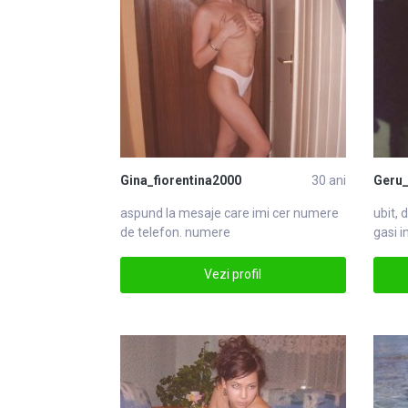
Gina_fiorentina2000
30 ani
Geru_
aspund la mesaje care imi cer
numere
ubit, 
de telefon. numere
gasi i
Vezi profil