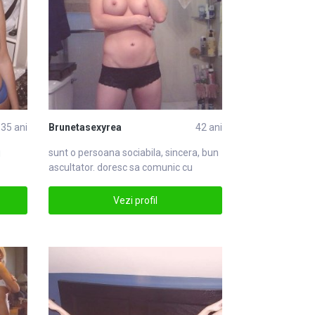
35 ani
Brunetasexyrea
42 ani
j
sunt o persoana sociabila, sincera, bun
ascultator. doresc sa comunic cu
persoan
Vezi profil