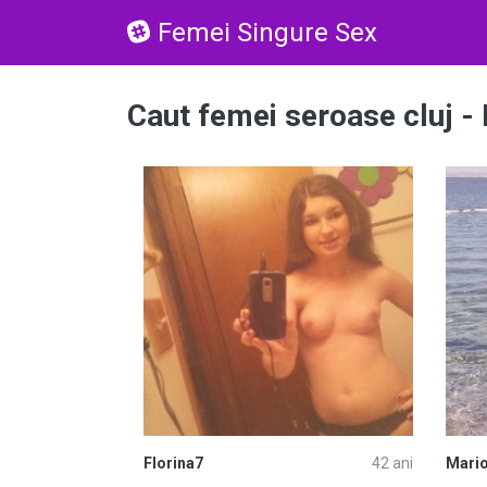
Femei Singure Sex
Caut femei seroase cluj -
Florina7
42 ani
Mari