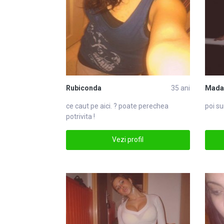
Rubiconda
35 ani
Mada
ce caut pe aici. ? poate perechea
poi su
potrivita !
Vezi profil