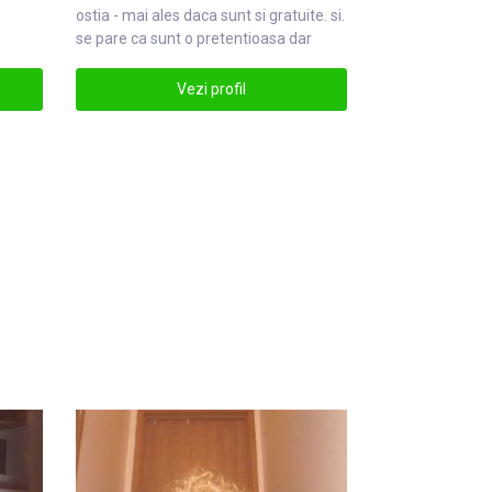
ostia - mai ales daca sunt si
gratuit
e. si.
se pare ca sunt o pretentioasa dar
ngratuit
Vezi profil