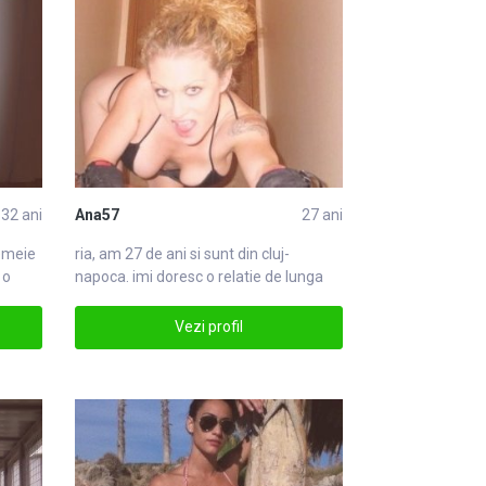
32 ani
Ana57
27 ani
emei
e
ria, am 27 de ani si sunt din
cluj
-
 o
napoca. imi doresc o relatie de lunga
durata,cluj
Vezi profil