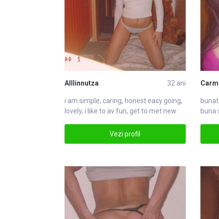
Alllinnutza
32 ani
Carm
i am simple, caring, honest easy going,
bunat
lovely, i like to av fun, get to met new
buna 
Vezi profil