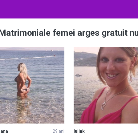
 Matrimoniale femei arges gratuit n
oana
29 ani
Iulink