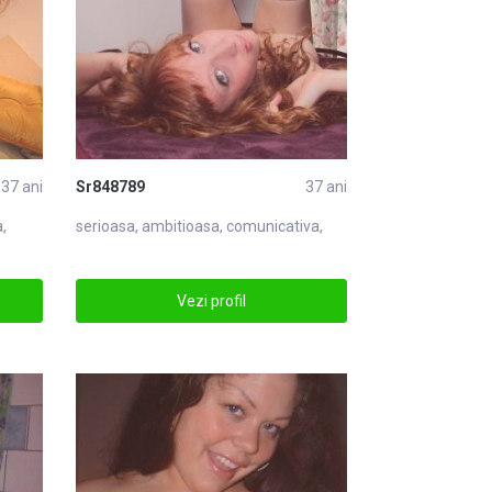
37 ani
Sr848789
37 ani
,
serioasa, ambitioasa, comunicativa,
Vezi profil