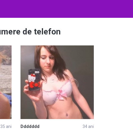
umere de telefon
35 ani
Ddddddd
34 ani