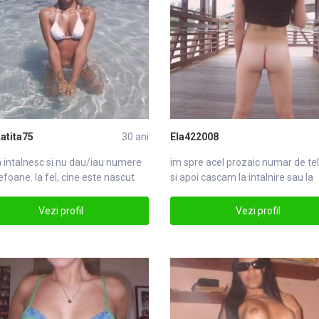
atita75
30 ani
Ela422008
 intalnesc si nu dau/iau
numere
im spre acel prozaic numar de
te
efoane. la fel, cine este nascut
si apoi cascam la intalnire sau la
numere
telefotelefon
Vezi profil
Vezi profil