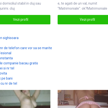
si domiciliul stabil in
cluj
sau
e, te agati de un val, numit
urimi. cluj
"
Matrimoniale
". ok?Matrimoniale
Vezi profil
Vezi profil
n sighisoara
nr de telefon care vor sa se marite
fesional
constanta
 de companie bacau gratis
 si nr tel
ovita
x pe bani
cu nr de tel