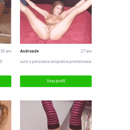
30 ani
Andreade
27 ani
fi
sunt o persoana simpatica prietenoasa
Vezi profil