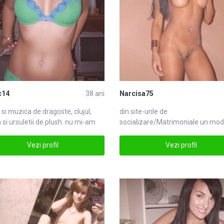
c14
38 ani
Narcisa75
 si muzica de dragoste,
cluj
ul,
din site-urile de
 si ursuletii de plush. nu mi-am
socializare/
Matrimoniale
un mod
j
viata, cautand permanent
ceMatrimoniale
Vezi profil
Vezi profil