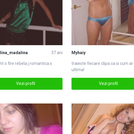
lina_madalina
37 ani
Myhaiy
nt o fire rebela j romantica:x
traieste fiecare clipa ca si cum ar 
ultima!
Vezi profil
Vezi profil