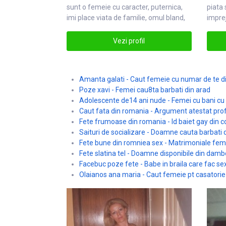
sunt o
femei
e cu caracter, puternica,
piata 
imi place viata de familie, omul bland,
imprej
infemei
Vezi profil
Amanta galati - Caut femeie cu numar de te di
Poze xavi - Femei cau8ta barbati din arad
Adolescente de14 ani nude - Femei cu bani cu 
Caut fata din romania - Argument atestat pro
Fete frumoase din romania - Id baiet gay din 
Saituri de socializare - Doamne cauta barbati
Fete bune din romniea sex - Matrimoniale femei
Fete slatina tel - Doamne disponibile din damb
Facebuc poze fete - Babe in braila care fac se
Olaianos ana maria - Caut femeie pt casatorie 