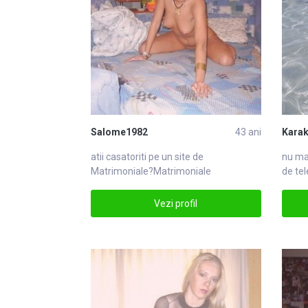
Salome1982
43 ani
Karak
atii casatoriti pe un site de
nu ma
Matrimoniale
?Matrimoniale
de tel
dupa
Vezi profil