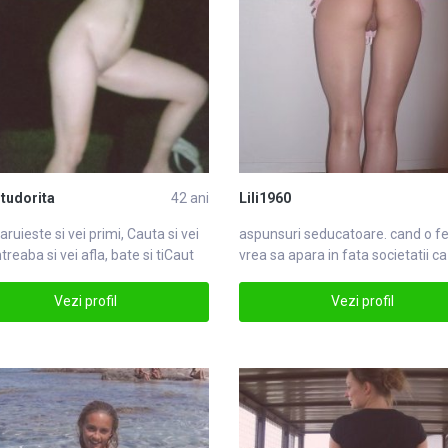
tudorita
42 ani
Lili1960
daruieste si vei primi,
Caut
a si vei
aspunsuri seducatoare. cand o
f
ntreaba si vei afla, bate si tiCaut
vrea sa apara in fata societatii ca
doamnfemei
Vezi profil
Vezi profil