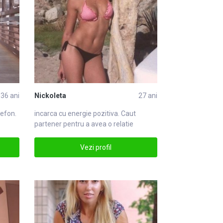
36 ani
Nickoleta
27 ani
lefon
.
incarca cu energie pozitiva.
Caut
partener pentru a avea o relatie
serioasa. Caut
Vezi profil