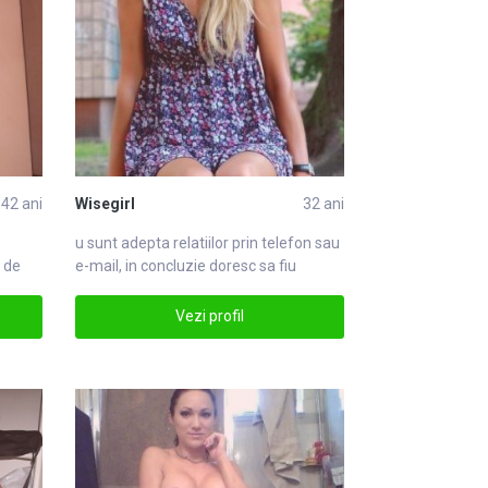
42 ani
Wisegirl
32 ani
u sunt adepta relatiilor prin
telefon
sau
 de
e-mail, in concluzie doresc sa fiu
contelefon
Vezi profil