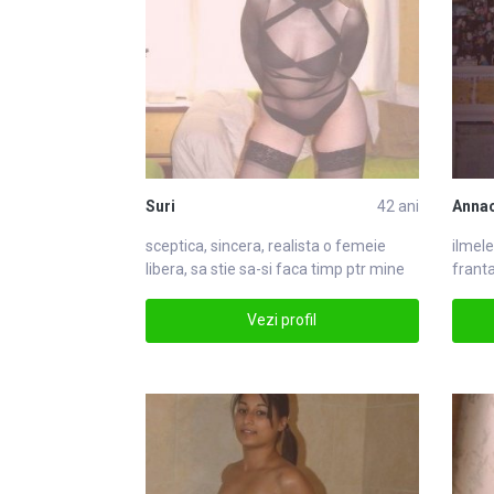
Suri
42 ani
Anna
sceptica, sincera, realista o
femei
e
ilmele
libera, sa stie sa-si faca timp ptr mine
franta
safemei
pieclu
Vezi profil