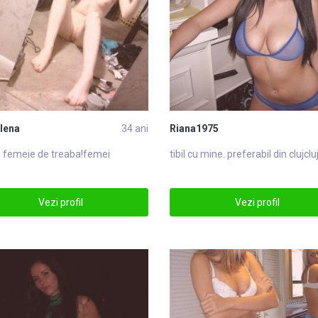
lena
34 ani
Riana1975
o
femei
e de treaba!femei
tibil cu mine. preferabil din
cluj
clu
Vezi profil
Vezi profil