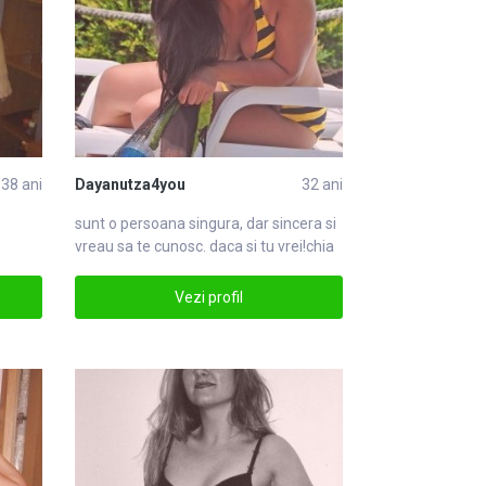
38 ani
Dayanutza4you
32 ani
sunt o persoana singura, dar sincera si
vreau sa te cunosc. daca si tu vrei!chia
Vezi profil