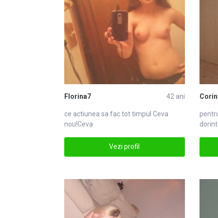
Florina7
42 ani
Cori
ce actiunea sa fac tot timpul
Ceva
pentru
nou!Ceva
dorint
apasa
Vezi profil