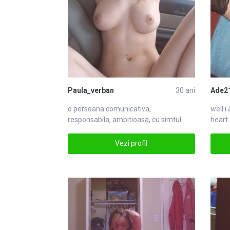
Paula_verban
30 ani
Ade2
o persoana comunicativa,
well 
responsabila, ambitioasa, cu simtul
heart.
umorului.
Vezi profil