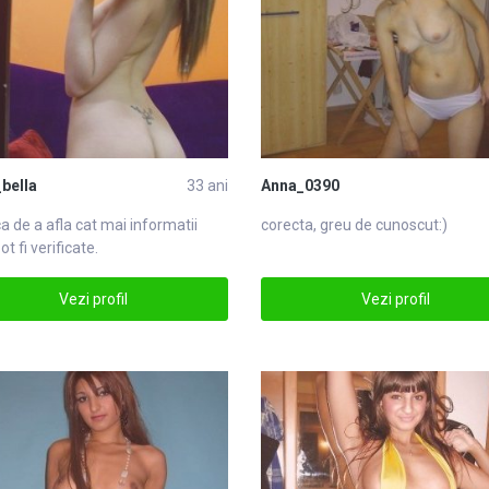
_bella
33 ani
Anna_0390
a de a afla cat mai informatii
corecta, greu de cunoscut:)
ot fi verificate.
Vezi profil
Vezi profil