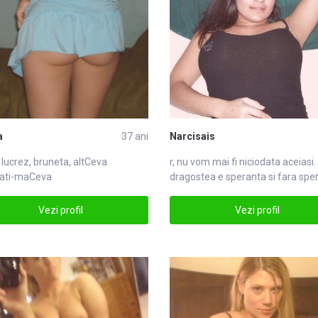
a
37 ani
Narcisais
 lucrez, bruneta, alt
Ceva
r, nu vom mai fi niciodata ace
iasi
.
bati-maCeva
dragostea e speranta si fara spe
lumea iasi
Vezi profil
Vezi profil