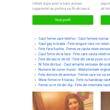
mblati dupa averi si bani, ace
iasi
aspun
rugaminte! as prefera sa fiti din
iasi
si
de te
diniasi
Vezi profil
Caut femei care telefon - Caut femeie numar t
Caut gay in braila - Fete singure care vor relati
Fete fara fustita - Femei ce cauta relati serio
Caut feme de la tara - Fete care cauta relatii s
Fete din iasi nr de tel - Fete din caras poze cu 
Nr fete din buc - Caut amante serioase din pra
Numere de curve mures - Matrimoniale virgine 
Fete dornice de aventuri - Femei care vor sa s
Www femei nr tl bacau - Fete cu handicap care
Femei cu nr tel din cluj - Fete din internate cau