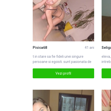
Pisica68
41 ani
Selig
t in stare sa fie fideli unei
singure
eleva,
persoane si egoisti. sunt pasionata de
intre
fotsingure
Vezi profil