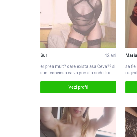
Suri
42 ani
Maria
er prea mult? oare exista asa
Ceva
?? si
sa fie
sunt convinsa ca va primi la rindul lui
rugini
Ceva
priasi
Vezi profil