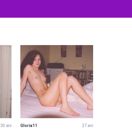
30 ani
Gloria11
27 ani