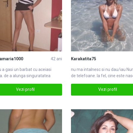
namaria1000
42 ani
Karakatita75
 a gasi un barbat cu ace
iasi
nu ma intalnesc si nu dau/iau
Nu
a. de a alunga singuratatea
de telefoane. la fel, cine este na
toare iasi
dupaNumere
Vezi profil
Vezi profil