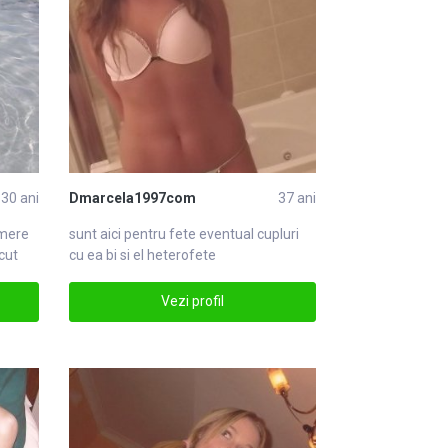
30 ani
Dmarcela1997com
37 ani
mere
sunt aici pentru
fete
eventual cupluri
scut
cu ea bi si el heterofete
Vezi profil