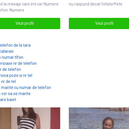
d la mesaje care imi cer
Numere
nu raspund decat
fete
lor!fete
lefon. Numere
Vezi profil
Vezi profil
elefon de la tara
 calarasi
se numar tlfon
erioase nr de telefon
nr de telefon
hova poze si nr tel
nr de tel
e marite cu numar de telefon
 vor sa se marite
tare baiet