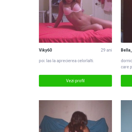
Viky60
29 ani
Bella
poi. las la aprecierea celorlalti.
dornic
care p
Vezi profil