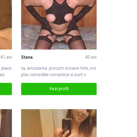
41 ani
Stana
40 ani
i place
ta, amuzanta. precum oricarei
fete
, imi
asi
plac comediile romantice si sunt o
romanfete
Vezi profil