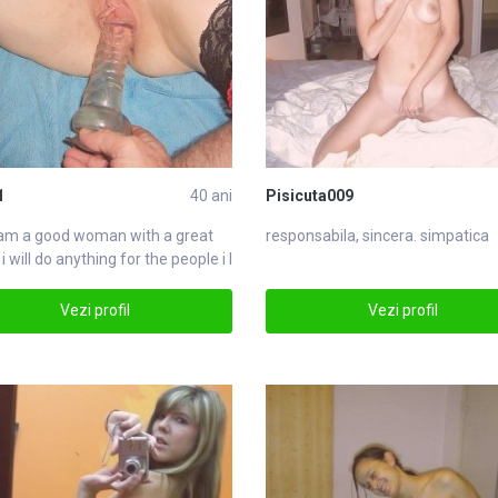
1
40 ani
Pisicuta009
i am a good woman with a great
responsabila, sincera. simpatica
 i will do anything for the people i l
Vezi profil
Vezi profil