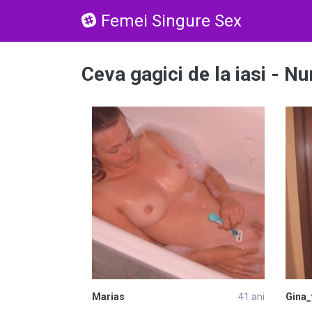
Femei Singure Sex
Ceva gagici de la iasi - 
Marias
41 ani
Gina_