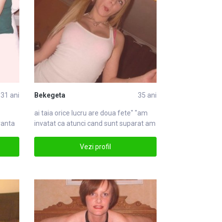
31 ani
Bekegeta
35 ani
ai taia orice lucru are doua
fete
" "am
ranta
invatat ca atunci cand sunt suparat am
dfete
Vezi profil