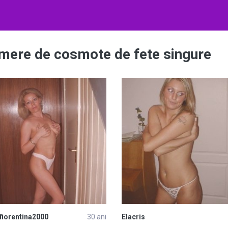
Numere de cosmote de fete singure
fiorentina2000
30 ani
Elacris