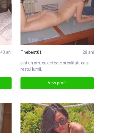
43 ani
Thebest01
28 ani
sint un om. cu defecte si calitati. ca si
restul lumii.
Vezi profil