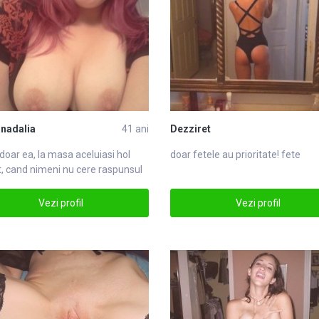
nadalia
41 ani
Dezziret
 doar ea, la masa acelu
iasi
hol
doar
fete
le au prioritate! fete
t, cand nimeni nu cere raspunsul
Vezi profil
Vezi profil