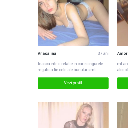
Anacalina
37 ani
Amor
teasca intr-o relatie in care
singure
le
mt ar
reguli sa fie cele ale bunului simt.
alcool
singure
mea.
Vezi profil