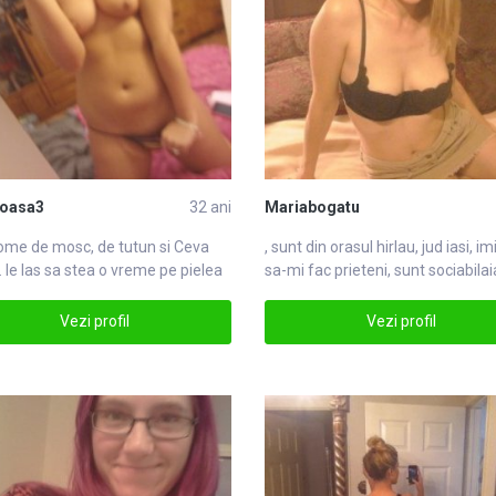
oasa3
32 ani
Mariabogatu
ome de mosc, de tutun si
Ceva
, sunt din orasul hirlau, jud
iasi
, im
. le las sa stea o vreme pe pielea
sa-mi fac prieteni, sunt sociabilai
Ceva
Vezi profil
Vezi profil