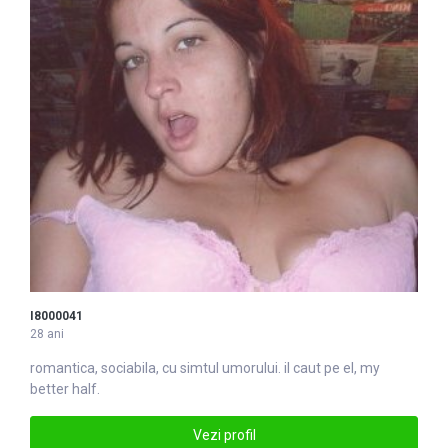
I8000041
28 ani
romantica, sociabila, cu simtul umorului. il caut pe el, my
better half.
Vezi profil