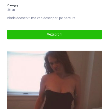
Camyyy
36 ani
nimic deosebit. ma veti descoperi pe parcurs.
Vezi profil