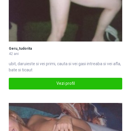
Geru_tudorita
42 ani
ubit, daruieste si vei primi,
caut
a si vei gasi intreaba si vei afla,
bate si ticaut
Vezi profil