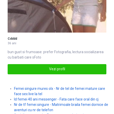
Cdddd
36 ani
bun gust si frumoase. prefer
Foto
grafia, lectura socializarea
cu barbati care sFoto
Vezi profil
Femei singure mures olx - Nr de tel de femei mature care
face sex live la tel
Id femei 40 ani messenger - Fata care face oral din cj
Nr de tf femei singure - Matrimoale braila femei dornice de
aventuri cu nr de telefon