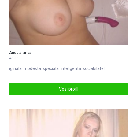
Ancuta_anca
43 ani
iginala. modesta. speciala. in
tel
igenta. sociabilatel
Vezi profil