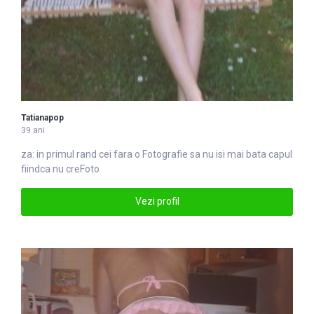
Tatianapop
39 ani
za: in primul rand cei fara o
Foto
grafie sa nu isi mai bata capul
fiindca nu creFoto
Vezi profil