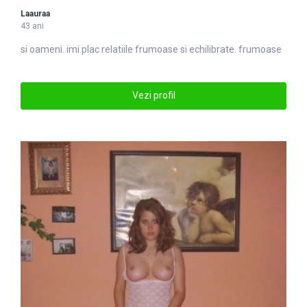
Laauraa
43 ani
si oameni. imi plac relatiile
frumoase
si echilibrate. frumoase
Vezi profil