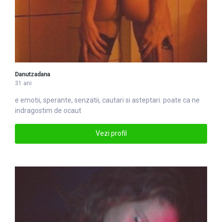
Danutzadana
31 ani
e emotii, sperante, senzatii,
caut
ari si asteptari. poate ca ne
indragostim de ocaut
Vezi profil