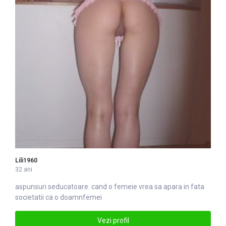
Lili1960
32 ani
aspunsuri seducatoare. cand o
femei
e vrea sa apara in fata
societatii ca o doamnfemei
Vezi profil