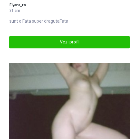
Elyana_ro
31 ani
sunt o
Fata
super dragutaFata
Vezi profil