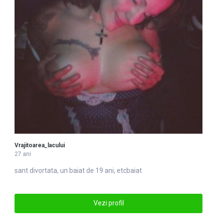
Vrajitoarea_lacului
27 ani
sant divortata, un
baiat
de 19 ani, etcbaiat
Vezi profil