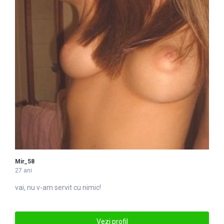
Mir_58
27 ani
vai, nu v-am servit cu nimic!
Vezi profil