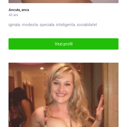
Ancuta_anca
43 ani
iginala. modesta. speciala. in
tel
igenta. sociabilatel
Vezi profil