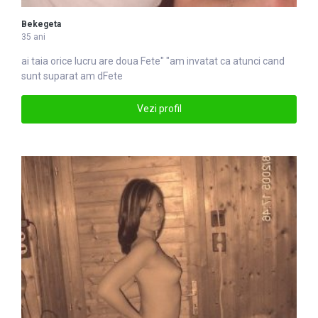
Bekegeta
35 ani
ai taia orice lucru are doua
Fete
" "am invatat ca atunci cand
sunt suparat am dFete
Vezi profil