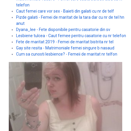
telefon
Caut femei care vor sex - Baieti din galati cu nr de telf
Pizde galati - Femei de maritat de la tara dar cu nr de tel hn
anut
Dyana_lee - Fete disponibile pentru casatorie din sv
Lesbiene tulcea - Caut femee pentru casatorie cu nr telefon
Fete de maritat 2019 - Femei de maritat bistrita nr tel
Gay site resita - Matrimoniale femei singure b nasaud
Cum sa cunosti lesbience? - Femeii de maritat nr telfon