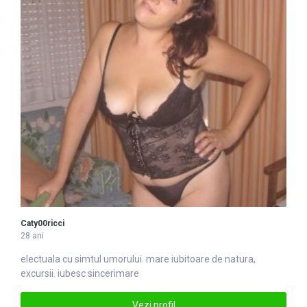
Caty00ricci
28 ani
electuala cu simtul umorului.
mare
iubitoare de natura,
excursii. iubesc sincerimare
Vezi profil