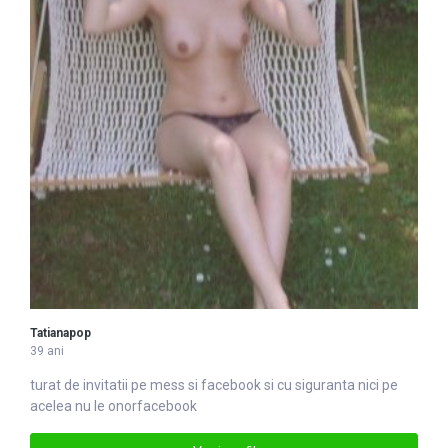
Tatianapop
39 ani
turat de invitatii pe mess si
facebook
si cu siguranta nici pe
acelea nu le onorfacebook