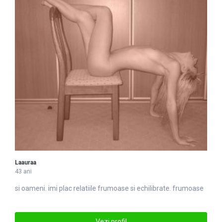
Laauraa
43 ani
si oameni. imi plac relatiile
frumoase
si echilibrate. frumoase
Vezi profil