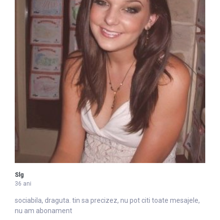
Slg
36 ani
sociabila, draguta. tin sa precizez, nu pot citi toate mesajele,
nu am abonament