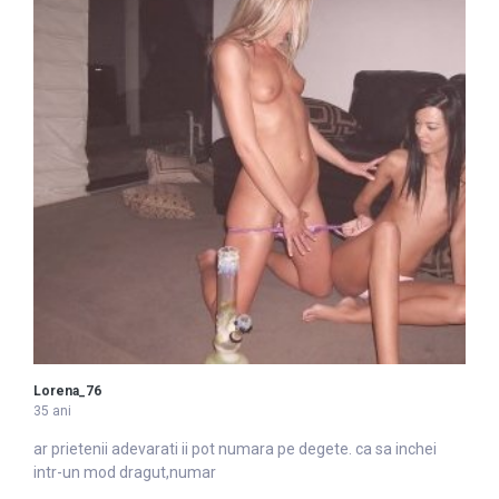
Lorena_76
35 ani
ar prietenii adevarati ii pot
numar
a pe degete. ca sa inchei
intr-un mod dragut,numar