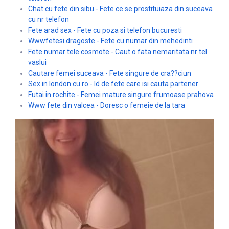
Chat cu fete din sibu - Fete ce se prostituiaza din suceava
cu nr telefon
Fete arad sex - Fete cu poza si telefon bucuresti
Wwwfetesi dragoste - Fete cu numar din mehedinti
Fete numar tele cosmote - Caut o fata nemaritata nr tel
vaslui
Cautare femei suceava - Fete singure de cra??ciun
Sex in london cu ro - Id de fete care isi cauta partener
Futai in rochite - Femei mature singure frumoase prahova
Www fete din valcea - Doresc o femeie de la tara