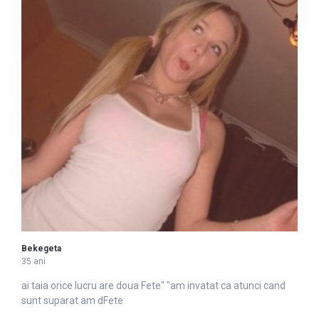
Bekegeta
35 ani
ai taia orice lucru are doua
Fete
" "am invatat ca atunci cand
sunt suparat am dFete