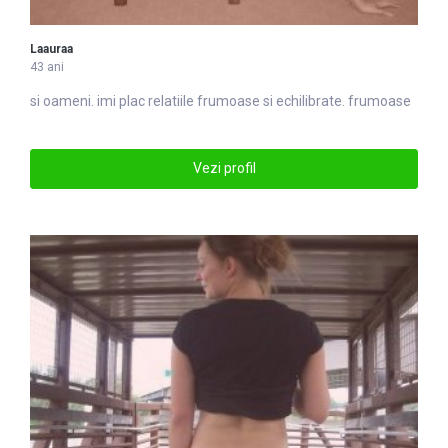
Laauraa
43 ani
si oameni. imi plac relatiile
frumoase
si echilibrate. frumoase
Vezi profil