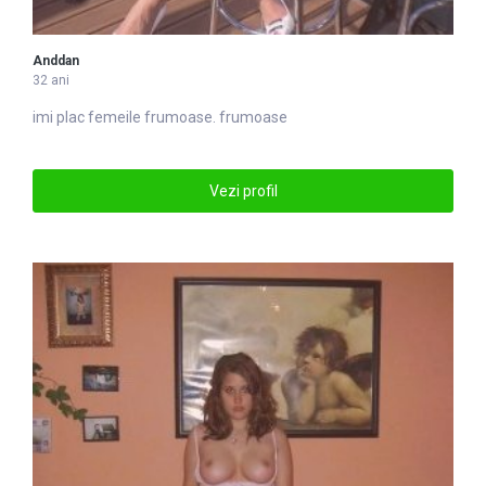
Anddan
32 ani
imi plac femeile
frumoase
. frumoase
Vezi profil