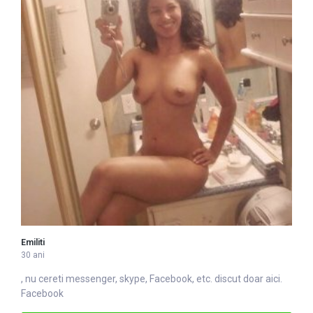
Emiliti
30 ani
, nu cereti messenger, skype,
Facebook
, etc. discut doar aici.
Facebook