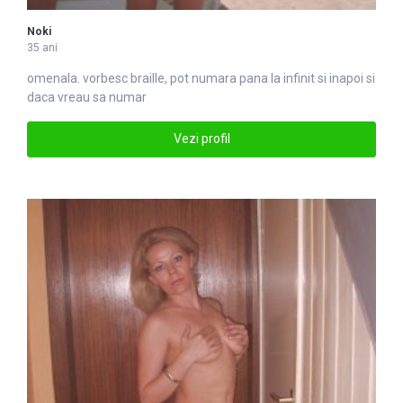
Noki
35 ani
omenala. vorbesc braille, pot
numar
a pana la infinit si inapoi si
daca vreau sa numar
Vezi profil