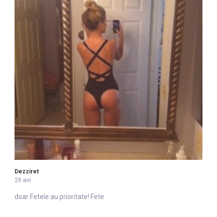
Dezziret
29 ani
doar
Fete
le au prioritate! Fete