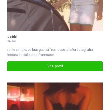
Cdddd
36 ani
rurile simple, cu bun gust si
frumoase
. prefer fotografia,
lectura socializarea frumoase
Vezi profil