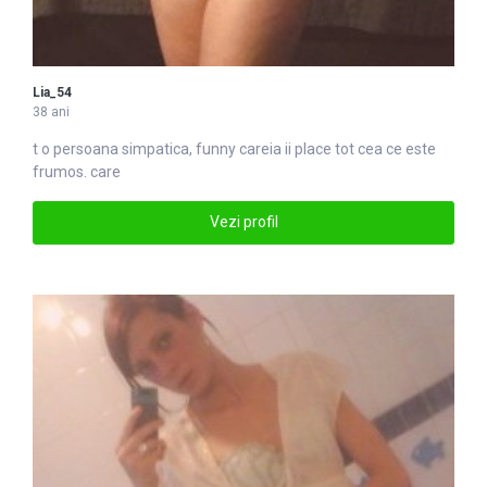
Lia_54
38 ani
t o persoana simpatica, funny
care
ia ii place tot cea ce este
frumos. care
Vezi profil