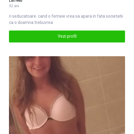
Lili1960
32 ani
ri seducatoare. cand o femeie
vrea
sa apara in fata societatii
ca o doamna trebuvrea
Vezi profil