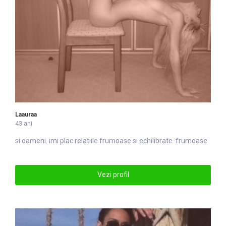
Laauraa
43 ani
si oameni. imi plac relatiile
frumoase
si echilibrate. frumoase
Vezi profil