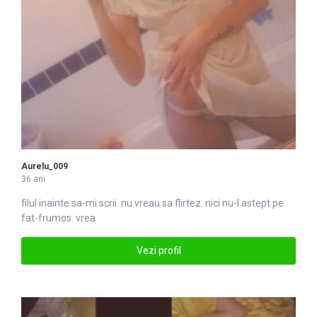
Aurelu_009
36 ani
filul inainte sa-mi scrii. nu
vrea
u sa flirtez. nici nu-l astept pe
fat-frumos. vrea
Vezi profil