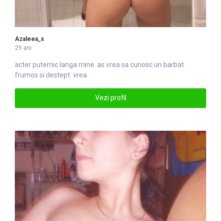
Azaleea_x
29 ani
acter puternic langa mine. as
vrea
sa cunosc un barbat
frumos si destept. vrea
Vezi profil