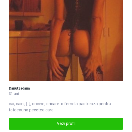
Danutzadana
31 ani
cai, caini, [. ], oricine, ori
care
. o femela pastreaza pentru
totdeauna pecetea care
Vezi profil