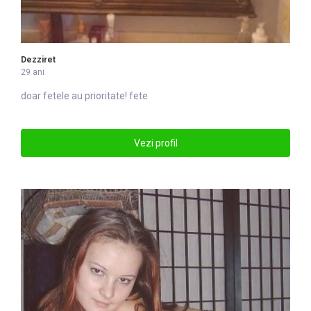
Dezziret
29 ani
doar
fete
le au prioritate! fete
Vezi profil