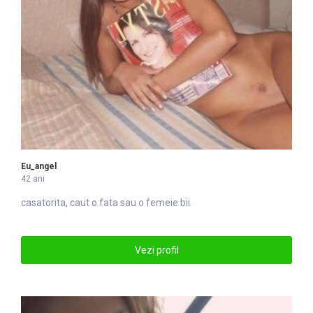
Eu_angel
42 ani
casatorita, caut o fata sau o femeie bii.
Vezi profil