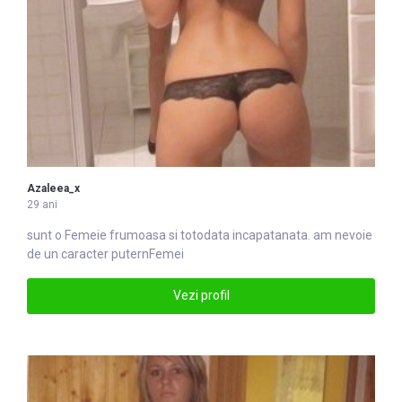
Azaleea_x
29 ani
sunt o
Femei
e frumoasa si totodata incapatanata. am nevoie
de un caracter puternFemei
Vezi profil