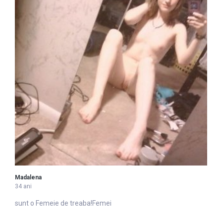
Madalena
34 ani
sunt o
Femei
e de treaba!Femei