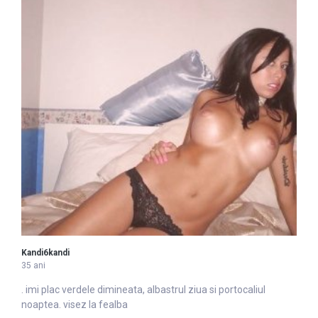
Kandi6kandi
35 ani
. imi plac verdele dimineata,
alba
strul ziua si portocaliul
noaptea. visez la fealba