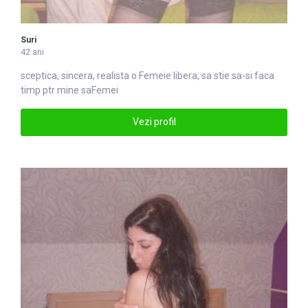
Suri
42 ani
sceptica, sincera, realista o
Femei
e libera, sa stie sa-si faca
timp ptr mine saFemei
Vezi profil