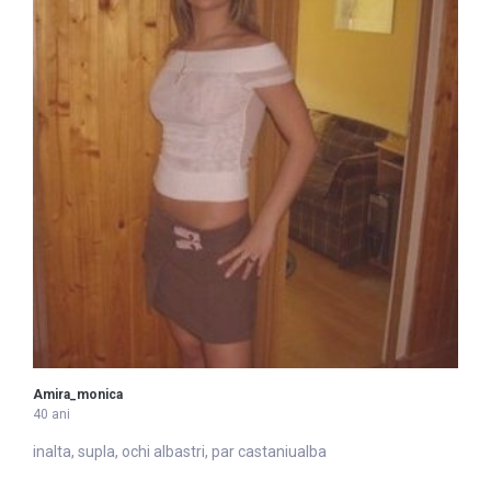
Amira_monica
40 ani
inalta, supla, ochi
alba
stri, par castaniualba