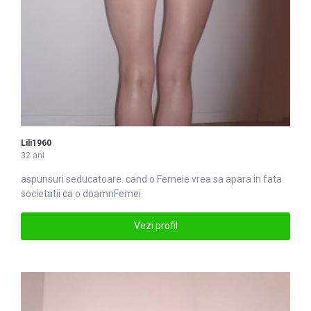
Lili1960
32 ani
aspunsuri seducatoare. cand o
Femei
e vrea sa apara in fata
societatii ca o doamnFemei
Vezi profil