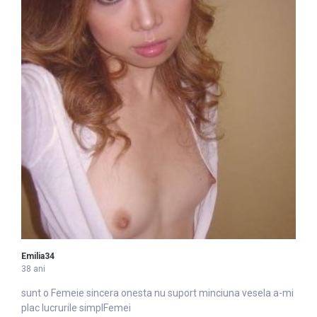
Emilia34
38 ani
sunt o
Femei
e sincera onesta nu suport minciuna vesela a-mi
plac lucrurile simplFemei