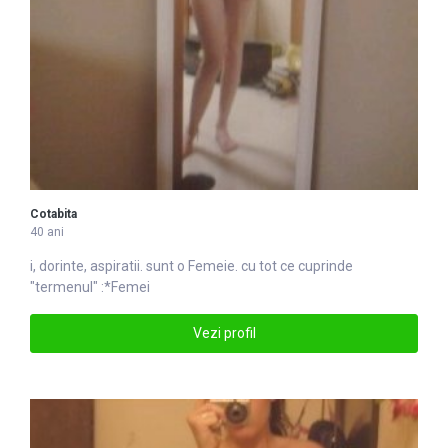
Cotabita
40 ani
i, dorinte, aspiratii. sunt o
Femei
e. cu tot ce cuprinde
"termenul" :*Femei
Vezi profil