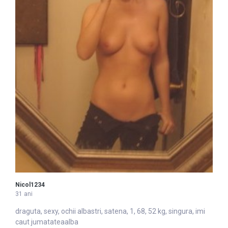
Nicol1234
31 ani
draguta, sexy, ochii
alba
stri, satena, 1, 68, 52 kg, singura, imi
caut jumatateaalba