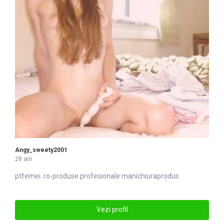
Angy_sweety2001
28 ani
ptfemei. ro-
produs
e profesionale manichiuraprodus
Vezi profil