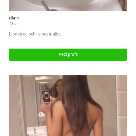
Ella11
43 ani
blonda cu ochii
alba
strialba
Vezi profil