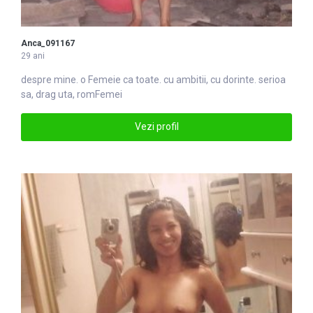
Anca_091167
29 ani
despre mine. o
Femei
e ca toate. cu ambitii, cu dorinte. serioa
sa, drag uta, romFemei
Vezi profil