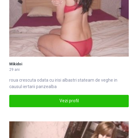
Mikidoi
29 ani
roua crescuta odata cu irisi
alba
stri stateam de veghe in
causul iertarii panzealba
Vezi profil