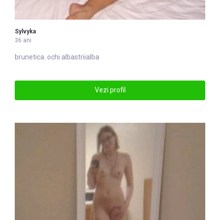
Sylvyka
36 ani
brunetica. ochi
alba
striialba
Vezi profil