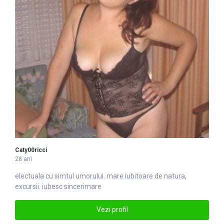
Caty00ricci
28 ani
electuala cu simtul umorului.
mare
iubitoare de natura,
excursii. iubesc sincerimare
Vezi profil