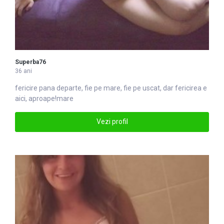
Superba76
36 ani
fericire pana departe, fie pe
mare
, fie pe uscat, dar fericirea e
aici, aproape!mare
Vezi profil