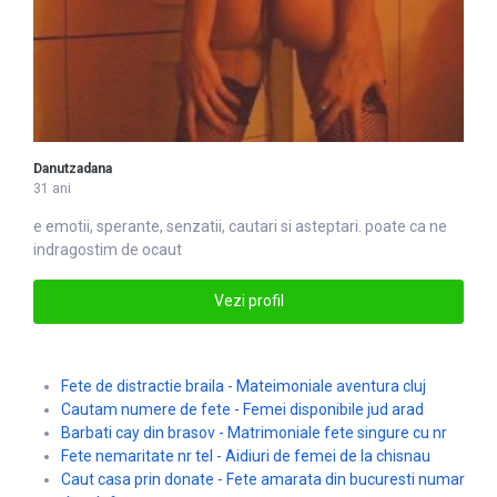
Danutzadana
31 ani
e emotii, sperante, senzatii,
caut
ari si asteptari. poate ca ne
indragostim de ocaut
Vezi profil
Fete de distractie braila - Mateimoniale aventura cluj
Cautam numere de fete - Femei disponibile jud arad
Barbati cay din brasov - Matrimoniale fete singure cu nr
Fete nemaritate nr tel - Aidiuri de femei de la chisnau
Caut casa prin donate - Fete amarata din bucuresti numar