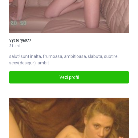
Vyctorya077
31 ani
salut! sunt inalta, frumoasa, ambitioasa, slabuta, subtire,
sexy(desigur), ambit
Vezi profil