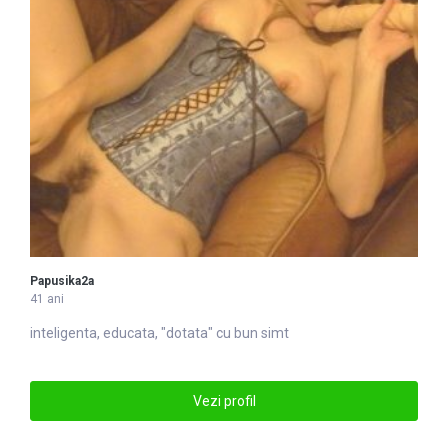
Papusika2a
41 ani
inteligenta, educata, "dotata" cu bun simt
Vezi profil