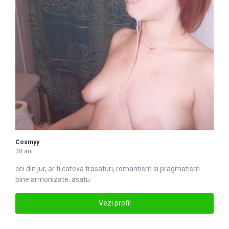
Cosmyy
38 ani
cei din jur, ar fi cateva tra
satu
ri, romantism si pragmatism
bine armonizate. asatu
Vezi profil