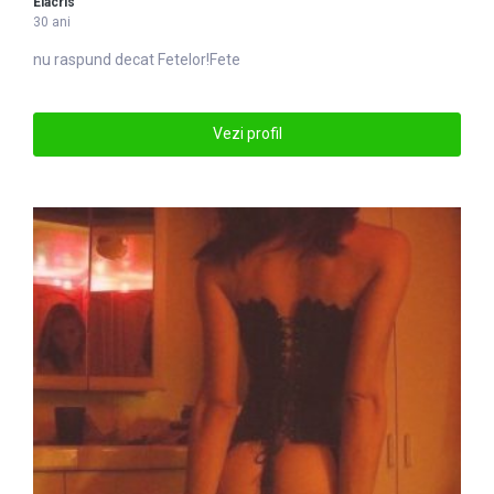
Elacris
30 ani
nu raspund decat
Fete
lor!Fete
Vezi profil