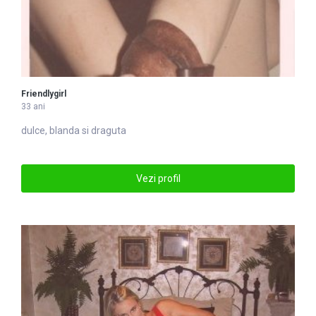
Friendlygirl
33 ani
dulce, blanda si draguta
Vezi profil