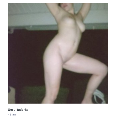
Geru_tudorita
42 ani