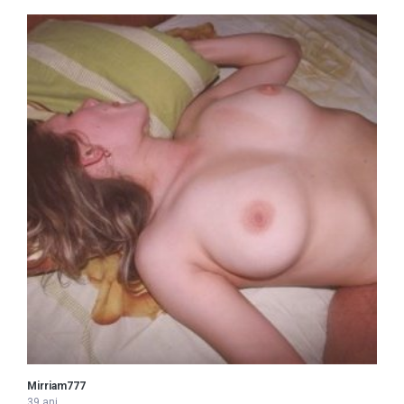
Mirriam777
39 ani