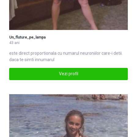
Un_fluture_pe_lampa
43 ani
este direct proportionala cu
numarul
neuroniilor care-i detii.
daca te simti innumarul
Vezi profil