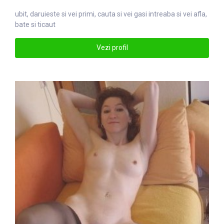
ubit, daruieste si vei primi,
caut
a si vei gasi intreaba si vei afla,
bate si ticaut
Vezi profil