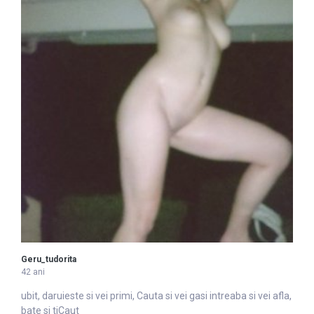
Geru_tudorita
42 ani
ubit, daruieste si vei primi,
Caut
a si vei gasi intreaba si vei afla,
bate si tiCaut