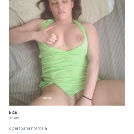
Iri26
32 ani
o persoana normala