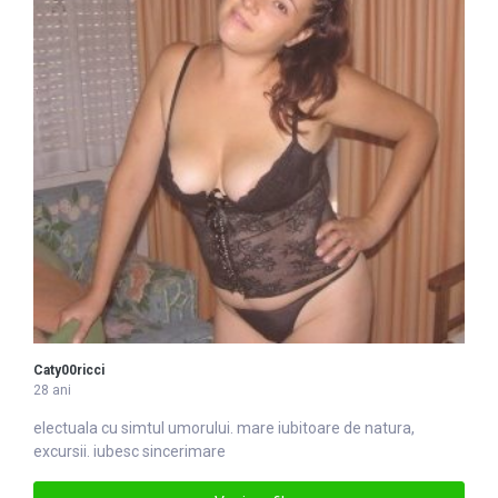
Caty00ricci
28 ani
electuala cu simtul umorului.
mare
iubitoare de natura,
excursii. iubesc sincerimare