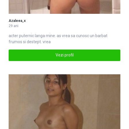
Azaleea_x
29 ani
acter puternic langa mine. as
vrea
sa cunosc un barbat
frumos si destept. vrea
Vezi profil