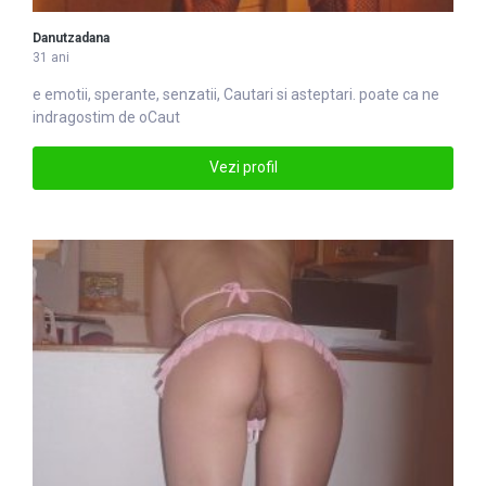
Danutzadana
31 ani
e emotii, sperante, senzatii,
Caut
ari si asteptari. poate ca ne
indragostim de oCaut
Vezi profil