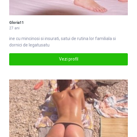
Gloria11
27 ani
ine cu mincinosi si insurati,
satu
i de rutina lor familiala si
dornici de legatusatu
Vezi profil