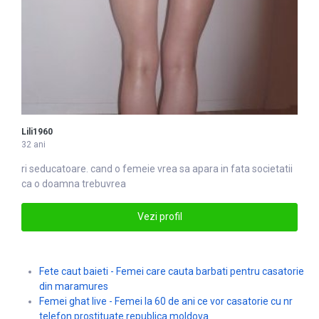
Lili1960
32 ani
ri seducatoare. cand o femeie
vrea
sa apara in fata societatii
ca o doamna trebuvrea
Vezi profil
Fete caut baieti - Femei care cauta barbati pentru casatorie
din maramures
Femei ghat live - Femei la 60 de ani ce vor casatorie cu nr
telefon prostituate republica moldova