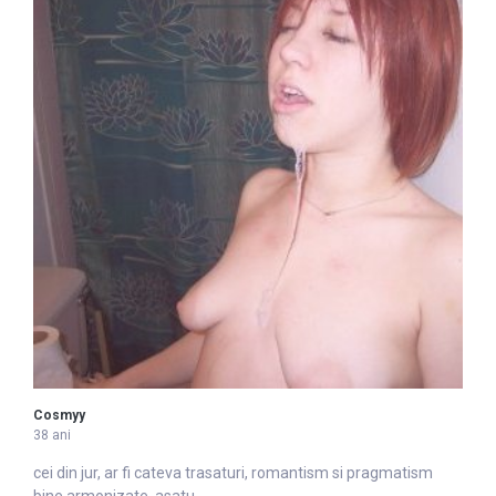
Cosmyy
38 ani
cei din jur, ar fi cateva tra
satu
ri, romantism si pragmatism