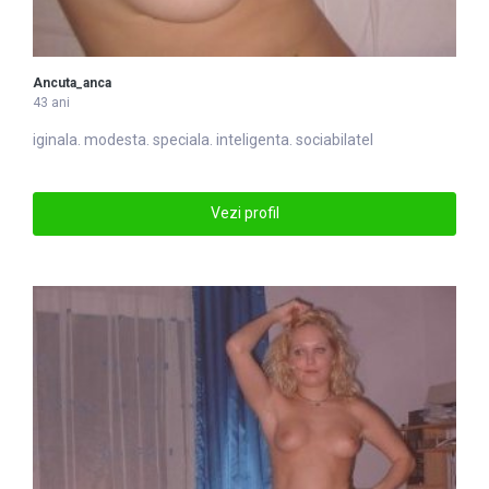
Ancuta_anca
43 ani
iginala. modesta. speciala. in
tel
igenta. sociabilatel
Vezi profil