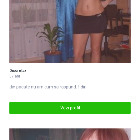
Discretax
37 ani
din
pacate nu am cum sa raspund. !. din
Vezi profil