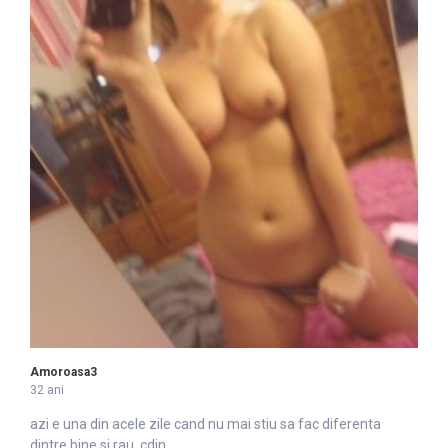
Amoroasa3
32 ani
azi e una
din
acele zile cand nu mai stiu sa fac diferenta
din
tre bine si rau. cdin