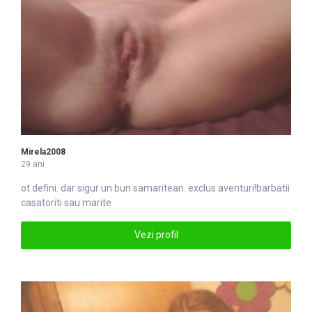
Mirela2008
29 ani
ot defini. dar sigur un bun sa
marite
an. exclus aventuri!barbatii
casatoriti sau marite
Vezi profil