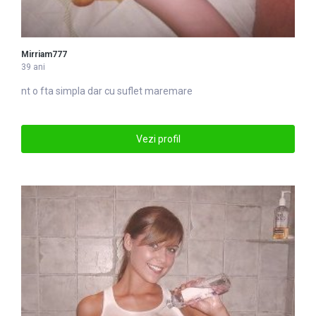
Mirriam777
39 ani
nt o fta simpla dar cu suflet
mare
mare
Vezi profil