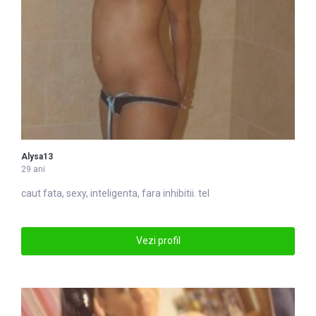
Alysa13
29 ani
caut fata, sexy, in
tel
igenta, fara inhibitii. tel
Vezi profil